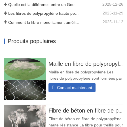
2025-12-26
Quelle est la différence entre un Geomat 3D et un tapis de contrôle 3D ?
2025-11-29
Les fibres de polypropylène haute performance améliorent la durabilité du béton.
2025-11-12
Comment la fibre monofilament améliore-t-elle la durabilité du béton ?
Produits populaires
Maille en fibre de polypropylène
Maille en fibre de polypropylène Les
fibres de polypropylène sont formées par
la fusion et la liaison d'un grand nombre
Contact maintenant
de fins filaments de polypropylène grâce
à un procédé spécial, ce qui donne une
structure maillée tridimensionnelle. Elles
sont ensuite découpées en faisceaux de
Fibre de béton en fibre de polypropylène haute résistance
fibres courts de
Fibre de béton en fibre de polypropylène
haute résistance La fibre pour treillis pour