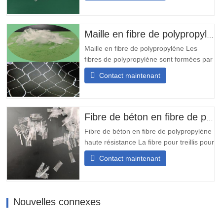
de polypropylène et traitée selon des
techniques spéciales. Sa structure
maillée est formée par l'interconnexion
Maille en fibre de polypropylène
de plusieurs fibres individuelles.…
Maille en fibre de polypropylène Les
fibres de polypropylène sont formées par
la fusion et la liaison d'un grand nombre
Contact maintenant
de fins filaments de polypropylène grâce
à un procédé spécial, ce qui donne une
structure maillée tridimensionnelle. Elles
sont ensuite découpées en faisceaux de
Fibre de béton en fibre de polypropylène haute résistance
fibres courts de…
Fibre de béton en fibre de polypropylène
haute résistance La fibre pour treillis pour
béton haute résistance est un matériau
Contact maintenant
synthétique fabriqué selon un procédé
spécial, principalement utilisé pour être
incorporé au béton afin de former une
structure de renforcement
Nouvelles connexes
tridimensionnelle. Sa haute…