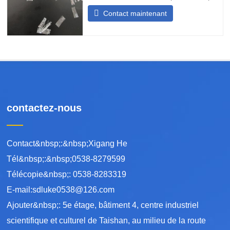
béton haute résistance est un matériau
Contact maintenant
synthétique fabriqué selon un procédé
spécial, principalement utilisé pour être
incorporé au béton afin de former une
structure de renforcement
tridimensionnelle. Sa haute
contactez-nous
Contact&nbsp;:&nbsp;Xigang He
Tél&nbsp;:&nbsp;0538-8279599
Télécopie&nbsp;: 0538-8283319
E-mail:sdluke0538@126.com
Ajouter&nbsp;: 5e étage, bâtiment 4, centre industriel
scientifique et culturel de Taishan, au milieu de la route